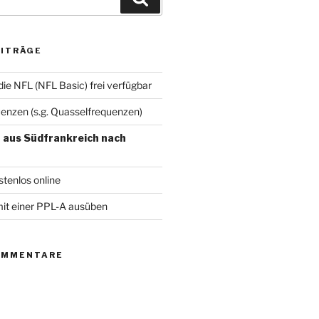
EITRÄGE
ie NFL (NFL Basic) frei verfügbar
uenzen (s.g. Quasselfrequenzen)
 aus Südfrankreich nach
stenlos online
it einer PPL-A ausüben
OMMENTARE