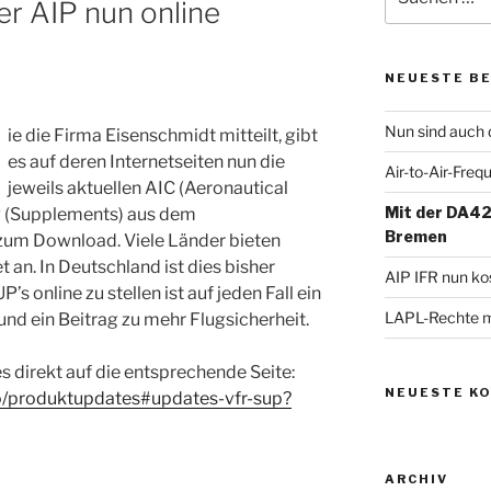
r AIP nun online
nach:
NEUESTE B
Nun sind auch d
ie die Firma Eisenschmidt mitteilt, gibt
es auf deren Internetseiten nun die
Air-to-Air-Freq
jeweils aktuellen AIC (Aeronautical
Mit der DA42
P (Supplements) aus dem
Bremen
zum Download. Viele Länder bieten
et an. In Deutschland ist dies bisher
AIP IFR nun ko
’s online zu stellen ist auf jeden Fall ein
LAPL-Rechte m
 und ein Beitrag zu mehr Flugsicherheit.
s direkt auf die entsprechende Seite:
NEUESTE K
o/produktupdates#updates-vfr-sup?
ARCHIV