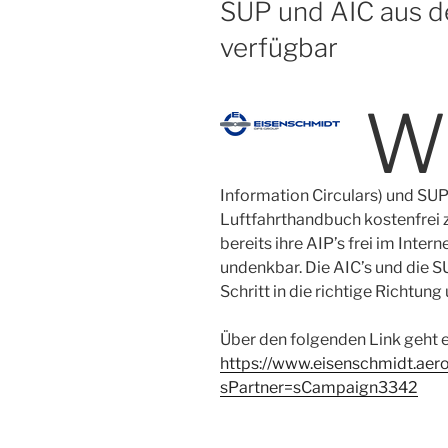
AM
SUP und AIC aus de
verfügbar
W
Information Circulars) und SU
Luftfahrthandbuch kostenfrei 
bereits ihre AIP’s frei im Intern
undenkbar. Die AIC’s und die SUP
Schritt in die richtige Richtung
Über den folgenden Link geht e
https://www.eisenschmidt.aer
sPartner=sCampaign3342