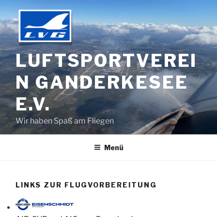
Zum
Inhalt
springen
LUFTSPORTVEREI
N GANDERKESEE
E.V.
Wir haben Spaß am Fliegen
Menü
LINKS ZUR FLUGVORBEREITUNG