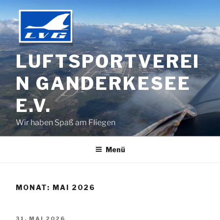
Zum
Inhalt
springen
LUFTSPORTVEREI
N GANDERKESEE
E.V.
Wir haben Spaß am Fliegen
Menü
MONAT:
MAI 2026
VERÖFFENTLICHT
31. MAI 2026